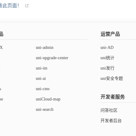
善此页面！
品
运营产品
rX
uni-admin
uni-AD
uni-upgrade-center
uni统计
x
uni-im
uni发行
uni-ai
uni安全专题
k
uni-cms
开发者服务
me
uniCloud-map
uni-search
问答社区
开发者后台