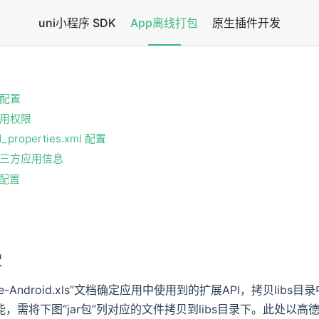
uni小程序 SDK
App离线打包
原生插件开发
配置
用权限
d_properties.xml 配置
三方应用信息
配置
置
置
ure-Android.xls”文档确定应用中使用到的扩展API，拷贝libs目
，需将下图“jar包”列对应的文件拷贝到libs目录下。此处以高