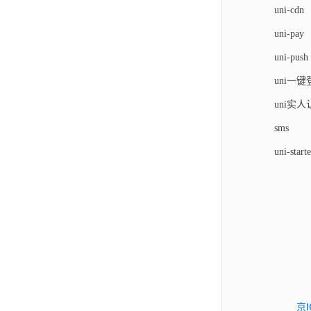
uni-cdn
uni-pay
uni-push
uni一
uni实
sms
uni-starte
京I