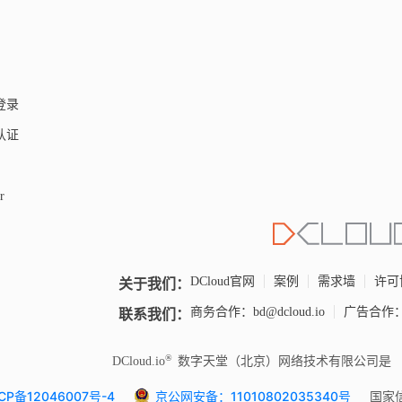
键登录
人认证
r
关于我们：
DCloud官网
案例
需求墙
许可
联系我们：
商务合作：bd@dcloud.io
广告合作：un
DCloud.io
数字天堂（北京）网络技术有限公司是
CP备12046007号-4
京公网安备：11010802035340号
国家信息