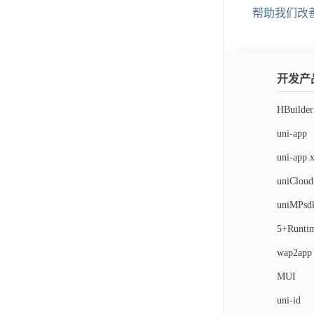
帮助我们改
开发产
HBuilde
uni-app
uni-app 
uniCloud
uniMPsd
5+Runti
wap2app
MUI
uni-id