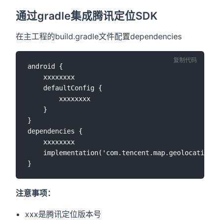
通过gradle集成腾讯定位SDK
在主工程的build.gradle文件配置dependencies
复制代码
android {

	xxxxxxxx

	defaultConfig {

		xxxxxxxx

	}

}

dependencies {

	xxxxxxxx

	implementation('com.tencent.map.geolocation:TencentLocationSdk-openplatform:xxx')

注意事项：
xxx是腾讯定位版本号