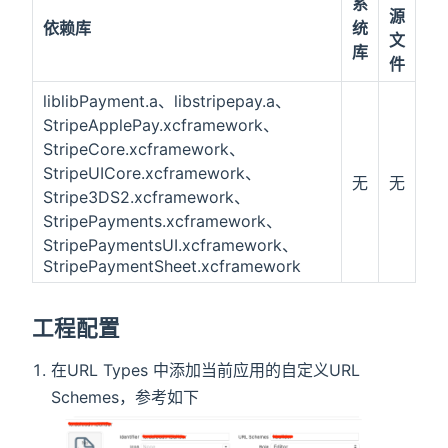
系
源
依赖库
统
文
库
件
liblibPayment.a、libstripepay.a、
StripeApplePay.xcframework、
StripeCore.xcframework、
StripeUICore.xcframework、
无
无
Stripe3DS2.xcframework、
StripePayments.xcframework、
StripePaymentsUI.xcframework、
StripePaymentSheet.xcframework
工程配置
在URL Types 中添加当前应用的自定义URL
Schemes，参考如下