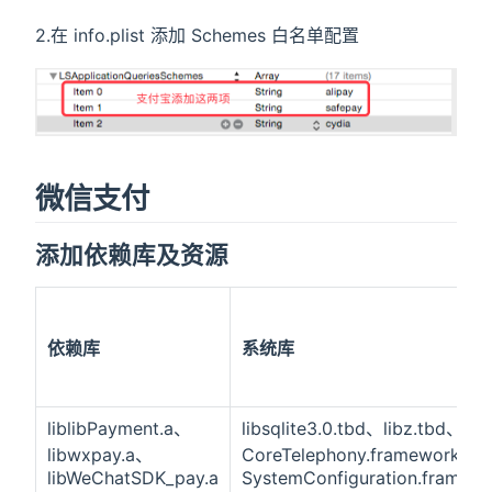
2.在 info.plist 添加 Schemes 白名单配置
微信支付
添加依赖库及资源
依赖库
系统库
liblibPayment.a、
libsqlite3.0.tbd、libz.tbd、
libwxpay.a、
CoreTelephony.framework、
libWeChatSDK_pay.a
SystemConfiguration.framew